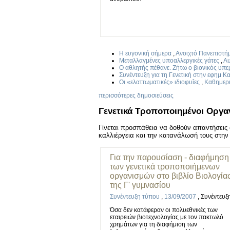
Η ευγονική σήμερα
,
Ανοιχτό Πανεπιστή
Μεταλλαγμένες υποαλλεργικές γάτες
,
Α
Ο αθλητής πέθανε. Ζήτω ο βιονικός υπ
Συνέντευξη για τη Γενετική στην εφημ Κ
Οι «ελαττωματικές» ιδιοφυΐες
,
Καθημερ
περισσότερες δημοσιεύσεις
Γενετικά Τροποποιημένοι Οργαν
Γίνεται προσπάθεια να δοθούν απαντήσεις σ
καλλιέργεια και την κατανάλωσή τους στην 
Για την παρουσίαση - διαφήμηση
των γενετικά τροποποιήμενων
οργανισμών στο βιβλίο Βιολογία
της Γ' γυμνασίου
Συνέντευξη τύπου
,
13/09/2007
,
Συνέντευξ
Όσα δεν κατάφεραν οι πολυεθνικές των
εταιρειών βιοτεχνολογίας με τον πακτωλό
χρημάτων για τη διαφήμιση των