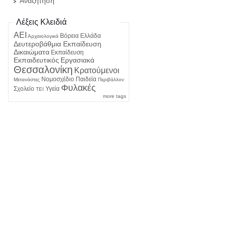
Αναζήτηση
Λέξεις Κλειδιά
ΑΕΙ
Βόρεια Ελλάδα
Αρχαιολογικά
Δευτεροβάθμια Εκπαίδευση
Δικαιώματα
Εκπαίδευση
Εκπαιδευτικός
Εργασιακά
Θεσσαλονίκη
Κρατούμενοι
Νομοσχέδιο
Παιδεία
Μετανάστες
Περιβάλλον
Φυλακές
Σχολείο
Υγεία
ΤΕΙ
more tags