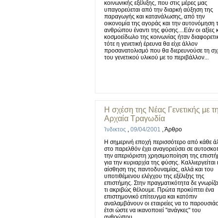
κοινωνικής εξέλιξης, που στις μέρες μας
υπαγορεύεται από την διαρκή αύξηση της
παραγωγής και κατανάλωσης, από την
οικονομία της αγοράς και την αυτονόμηση 
ανθρώπου έναντι της φύσης....Εάν οι αξίες κ
κοσμοείδωλο της κοινωνίας ήταν διαφορετι
τότε η γενετική έρευνα θα είχε άλλον
προσανατολισμό που θα διερευνούσε τη σχ
του γενετικού υλικού με το περιβάλλον...
Η σχέση της Νέας Γενετικής με τ
Αρχαία Τραγωδία
Ίνδικτος
,
09/04/2001
,
Άρθρο
Η σημερινή εποχή περισσότερο από κάθε ά
στο παρελθόν έχει αναγορεύσει σε αυτοσκ
την απεριόριστη χρησιμοποίηση της επιστ
για την κυριαρχία της φύσης. Καλλιεργείται 
αίσθηση της παντοδυναμίας, αλλά και του
υποτιθέμενου ελέγχου της εξέλιξης της
επιστήμης. Στην πραγματικότητα δε γνωρίζ
τι ακριβώς θέλουμε. Πρώτα προκύπτει ένα
επιστημονικό επίτευγμα και κατόπιν
αναλαμβάνουν οι εταιρείες να το παρουσιά
έτσι ώστε να ικανοποιεί "ανάγκες" του
ανθρώπου.