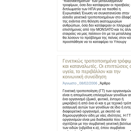
“πλεονεκτημάτων” των μεταλλαγμένων
τροφίμων, όσα δεν κατάφεραν οι πρεσβείες 
διπλωματία των ΗΠΑ για να πιεσθεί η
Ευρωπαϊκή Ένωση να συγκατανεύσει στην
είσοδο γενετικά τροποποιημένων στο έδαφ
της ενάντια στη θέληση εκατομμυρίων
ανθρώπων, όσα δεν κατάφεραν οι πληρωμέ
επιστήμονες από την MONSATO και τις άλλ
εταιρείες να μας πείσουν ότι με τα μεταλλα
θα λύσουν το πρόβλημα της πείνας στον κ
προσπάθησε να το καταφέρει το Υπουργ
Γενετικώς τροποποιημένα τρόφι
και καταναλωτές. Οι επιπτώσεις 
υγεία, το περιβάλλον και την
κοινωνική συνείδηση
Άγνωστο
,
08/02/2006
,
Άρθρο
Γενετική τροποποίηση (ΓΤ) των οργανισμώ
είναι η απομόνωση επιλεγμένων γονιδίων 
ένα οργανισμό (ζωικό, φυτικό, έντομο ή
μικρόβιο) ή από ένα ιό και η με τεχνικό τρό
εισαγωγή αυτών των γονιδίων σε ίδιο ή εντ
διαφορετικό οργανισμό, με σκοπό να
δημιουργηθούν είδη με νέες ιδιότητες. Η ΓΤ
οργανισμών είναι μια διαδικασία που δεν
σχετίζεται με την συμβατική γενετική βελτίω
των ειδών (υβρίδια κ.α), όπου συμβαίνει