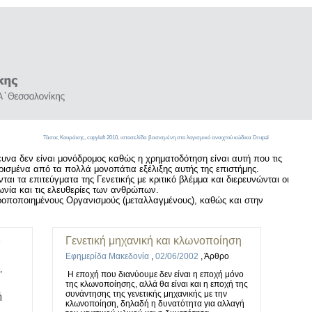
Τάσος Κουράκης,
copyleft
2010, ιστοσελίδα βασισμένη στο λογισμικό ανοιχτού κώδικα
Drupal
υνα δεν είναι μονόδρομος καθώς η χρηματοδότηση είναι αυτή που τις
ρισμένα από τα πολλά μονοπάτια εξέλιξης αυτής της επιστήμης.
ται τα επιτεύγματα της Γενετικής με κριτικό βλέμμα και διερευνώνται οι
ωνία και τις ελευθερίες των ανθρώπων.
 Τροποποιημένους Οργανισμούς (μεταλλαγμένους), καθώς και στην
»
Γενετική μηχανική και κλωνοποίηση
Εφημερίδα Μακεδονία
,
02/06/2002
,
Άρθρο
,
Η εποχή που διανύουμε δεν είναι η εποχή μόνο
της κλωνοποίησης, αλλά θα είναι και η εποχή της
συνάντησης της γενετικής μηχανικής με την
ή
κλωνοποίηση, δηλαδή η δυνατότητα για αλλαγή