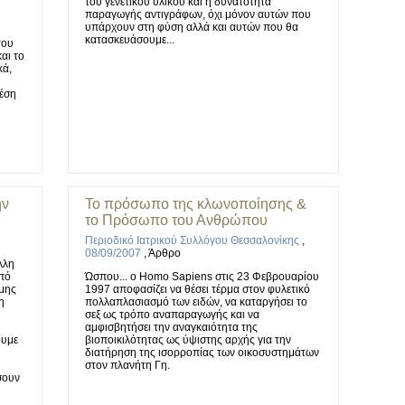
του γενετικού υλικού και η δυνατότητα
παραγωγής αντιγράφων, όχι μόνον αυτών που
υπάρχουν στη φύση αλλά και αυτών που θα
κατασκευάσουμε...
του
αι το
κά,
έση
ην
Το πρόσωπο της κλωνοποίησης &
το Πρόσωπο του Ανθρώπου
Περιοδικό Ιατρικού Συλλόγου Θεσσαλονίκης
,
08/09/2007
,
Άρθρο
λλη
οπό
Ώσπου... ο Homo Sapiens στις 23 Φεβρουαρίου
ήμης
1997 αποφασίζει να θέσει τέρμα στον φυλετικό
η
πολλαπλασιασμό των ειδών, να καταργήσει το
σεξ ως τρόπο αναπαραγωγής και να
αμφισβητήσει την αναγκαιότητα της
ουμε
βιοποικιλότητας ως ύψιστης αρχής για την
διατήρηση της ισορροπίας των οικοσυστημάτων
στον πλανήτη Γη.
σουν