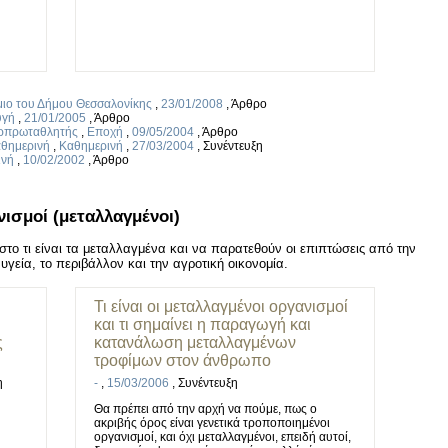
μιο του Δήμου Θεσσαλονίκης
,
23/01/2008
,
Άρθρο
υγή
,
21/01/2005
,
Άρθρο
ερπρωταθλητής
,
Εποχή
,
09/05/2004
,
Άρθρο
αθημερινή
,
Καθημερινή
,
27/03/2004
,
Συνέντευξη
ινή
,
10/02/2002
,
Άρθρο
ισμοί (μεταλλαγμένοι)
το τι είναι τα μεταλλαγμένα και να παρατεθούν οι επιπτώσεις από την
υγεία, το περιβάλλον και την αγροτική οικονομία.
Τι είναι οι μεταλλαγμένοι οργανισμοί
και τι σημαίνει η παραγωγή και
ς
κατανάλωση μεταλλαγμένων
τροφίμων στον άνθρωπο
η
-
,
15/03/2006
,
Συνέντευξη
Θα πρέπει από την αρχή να πούμε, πως ο
ακριβής όρος είναι γενετικά τροποποιημένοι
οργανισμοί, και όχι μεταλλαγμένοι, επειδή αυτοί,