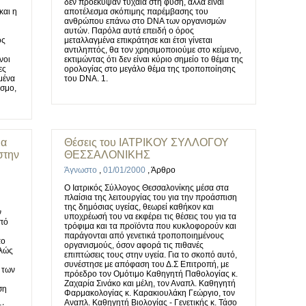
δεν προέκυψαν τυχαία στη φύση, αλλά είναι
και η
αποτέλεσμα σκόπιμης παρέμβασης του
ανθρώπου επάνω στο DNA των οργανισμών
αυτών. Παρόλα αυτά επειδή ο όρος
ός
μεταλλαγμένα επικράτησε και έτσι γίνεται
αντιληπτός, θα τον χρησιμοποιούμε στο κείμενο,
νοι
εκτιμώντας ότι δεν είναι κύριο σημείο το θέμα της
ες
ορολογίας στο μεγάλο θέμα της τροποποίησης
γμένα
του DNA. 1.
όσμο,
μα
Θέσεις του ΙΑΤΡΙΚΟΥ ΣΥΛΛΟΓΟΥ
στην
ΘΕΣΣΑΛΟΝΙΚΗΣ
Άγνωστο
,
01/01/2000
,
Άρθρο
Ο Ιατρικός Σύλλογος Θεσσαλονίκης μέσα στα
πλαίσια της λειτουργίας του για την προάσπιση
της δημόσιας υγείας, θεωρεί καθήκον και
ν
υποχρέωσή του να εκφέρει τις θέσεις του για τα
από
τρόφιμα και τα προϊόντα που κυκλοφορούν και
παράγονται από γενετικά τροποποιημένους
πο
οργανισμούς, όσον αφορά τις πιθανές
ελώς
επιπτώσεις τους στην υγεία. Για το σκοπό αυτό,
συνέστησε με απόφαση του Δ.Σ Επιτροπή, με
 των
πρόεδρο τον Ομότιμο Καθηγητή Παθολογίας κ.
Ζαχαρία Σινάκο και μέλη, τον Αναπλ. Καθηγητή
ση
Φαρμακολογίας κ. Καρακιουλάκη Γεώργιο, τον
Αναπλ. Καθηγητή Βιολογίας - Γενετικής κ. Τάσο